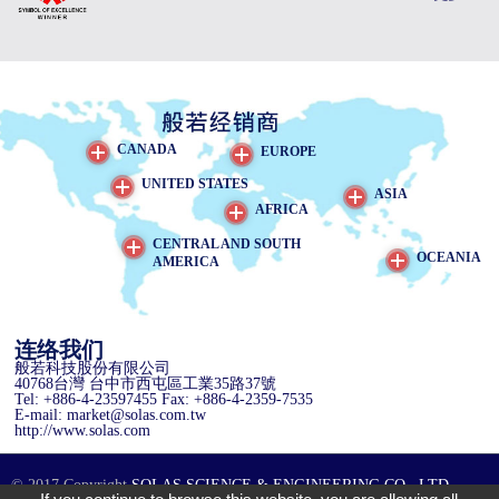
更多
CANADA
更多
EUROPE
更多
UNITED STATES
更多
ASIA
更多
AFRICA
更多
CENTRAL AND SOUTH
更多
OCEANIA
AMERICA
连络我们
般若科技股份有限公司
40768台灣 台中市西屯區工業35路37號
Tel: +886-4-23597455 Fax: +886-4-2359-7535
E-mail: market@solas.com.tw
http://www.solas.com
© 2017 Copyright
SOLAS SCIENCE & ENGINEERING CO., LTD.