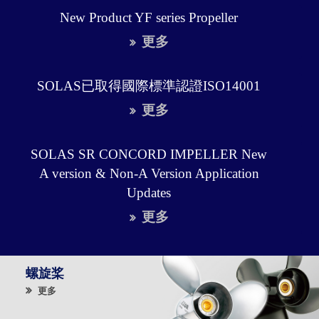
New Product YF series Propeller
更多
SOLAS已取得國際標準認證ISO14001
更多
SOLAS SR CONCORD IMPELLER New
A version & Non-A Version Application
Updates
更多
螺旋桨
更多